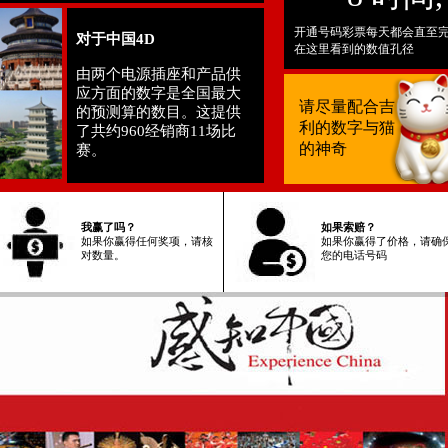
开通号码彩票每天都会直至完成
对于中国4D
在这里看到的数值孔径
由两个电源插座和产品供
应方面的数字是全国最大
请尽量配合吉
的预测算的数目。这提供
利的数字与猫
了共约960经销商11场比
的神奇
赛。
我赢了吗？
如果索赔？
如果你赢得任何奖项，请核
如果你赢得了价格，请确
对数量。
您的电话号码