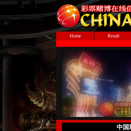
Home
Result
中国